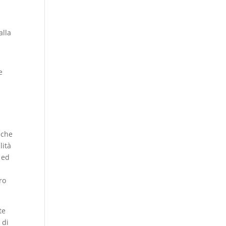
alla
a
e
 che
lità
 ed
ro
te
 di