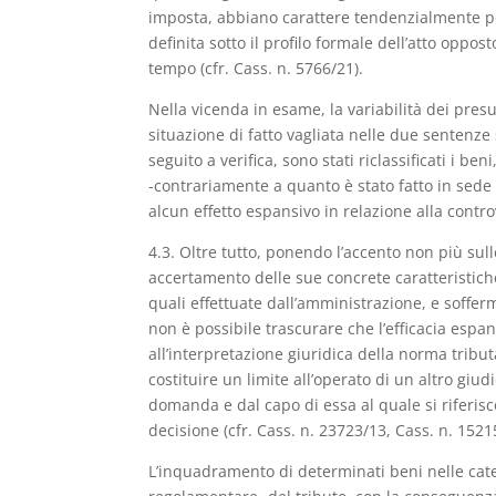
imposta, abbiano carattere tendenzialmente p
definita sotto il profilo formale dell’atto oppo
tempo (cfr. Cass. n. 5766/21).
Nella vicenda in esame, la variabilità dei presu
situazione di fatto vagliata nelle due senten
seguito a verifica, sono stati riclassificati i b
-contrariamente a quanto è stato fatto in sede 
alcun effetto espansivo in relazione alla contr
4.3. Oltre tutto, ponendo l’accento non più sul
accertamento delle sue concrete caratteristic
quali effettuate dall’amministrazione, e sofferm
non è possibile trascurare che l’efficacia espan
all’interpretazione giuridica della norma tribu
costituire un limite all’operato di un altro gi
domanda e dal capo di essa al quale si riferi
decisione (cfr. Cass. n. 23723/13, Cass. n. 1521
L’inquadramento di determinati beni nelle cate