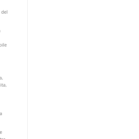
 del
a
bile
a,
ita,
la
he