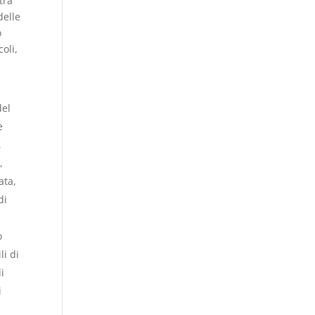
tra
delle
o
oli,
del
e
,
,
ata,
di
o
li di
li
i