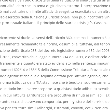
 che essa ben può discostarsi dalla valutazione effettuata da un’al
annualità, dato che, in tema di giudicato esterno, l’interpretazione 
ai costituire un limite all’attività esegetica esercitata da un altr
sso esercizio della funzione giurisdizionale, non può incontrare vinc
ocessuale italiano, il principio dello stare decisis (cfr. Cass. n.
ricorrente si duole -ai sensi dell’articolo 360, comma 1, numero 3, 
pressamente richiamato tale norma, desumibile, tuttavia, dal tenor
olazione dell’articolo 238 del decreto legislativo numero 152 del 2006
l 2011, convertito dalla legge numero 214 del 2011, e dell’articolo 2
trariamente a quanto era stato evidenziato nella sentenza impugn
e numeri 602/14 e 183/15 della Commissione Tributaria Provinciale 
nde agrituristiche alla disciplina dettata per l’attività agricola, che
la norma istitutiva della TIA stabilisce che è tenuto al suo versament
titolo locali o aree scoperte, a qualsiasi titolo adibiti, suscettibi
n cui l’attività agrituristica era produttiva di rifiuti assimilabili ag
rante, ecc.), che avevano comportato, per il gestore del servizio de
a per strutture simili (alberghi, ristoranti, convitti, ecc.). Non era