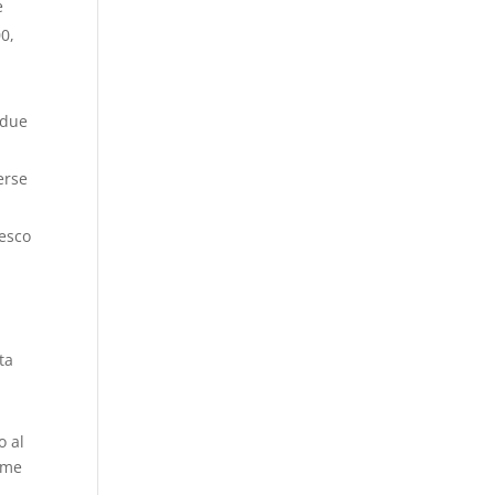
e
00,
 due
erse
cesco
ta
o al
vame
a