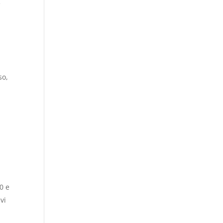
e
so,
0 e
vi