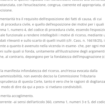
costanziata, con l’enucleazione, congrua, coerente ed appropriata, d
ecisione.
arità tra il requisito dell’esposizione dei fatti di causa, di cui
di procedura civile, e quello dell’esposizione dei motivi per i quali 
comma 1, numero 4, del codice di procedura civile, essendo l’esposiz
le funzionale a rendere intellegibili i motivi di ricorso, mediante
ati rilevanti e sullo scarto di quelli inutili (cfr. Cass. n. 16618/25), i
ente a quanto è avvenuto nella vicenda in esame- che, per ogni mo
ni sulle quali si fonda, unitamente all’illustrazione degli argoment
he, al contrario, depongono per la fondatezza dell’impugnazione (c
la manifesta infondatezza del ricorso, anch’essa evocata dalla
inammissibilità, non avendo deciso la Commissione Tributaria
prudenza di questa Corte, tanto è vero che le ragioni di doglianz
à modo di dire da qui a poco- si rivelano condivisibili.
e, merita accoglimento.
orrente -ai sensi dell’articolo 360, comma 1, numeri 3 e 5, del codi