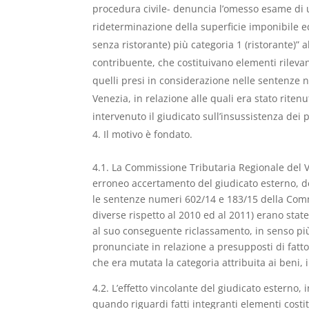
procedura civile- denuncia l’omesso esame di un
rideterminazione della superficie imponibile ed 
senza ristorante) più categoria 1 (ristorante)” a
contribuente, che costituivano elementi rilevant
quelli presi in considerazione nelle sentenze 
Venezia, in relazione alle quali era stato riten
intervenuto il giudicato sull’insussistenza dei 
Il motivo è fondato.
4.1. La Commissione Tributaria Regionale del V
erroneo accertamento del giudicato esterno, den
le sentenze numeri 602/14 e 183/15 della Comm
diverse rispetto al 2010 ed al 2011) erano sta
al suo conseguente riclassamento, in senso più 
pronunciate in relazione a presupposti di fatto 
che era mutata la categoria attribuita ai beni, i
4.2. L’effetto vincolante del giudicato esterno,
quando riguardi fatti integranti elementi costit