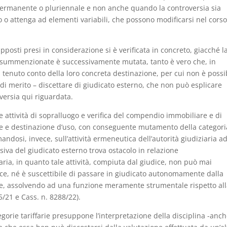
ermanente o pluriennale e non anche quando la controversia sia
sto o attenga ad elementi variabili, che possono modificarsi nel corso
pposti presi in considerazione si è verificata in concreto, giacché l
ze summenzionate è successivamente mutata, tanto è vero che, in
eni, tenuto conto della loro concreta destinazione, per cui non è possi
di merito – discettare di giudicato esterno, che non può esplicare
oversia qui riguardata.
le attività di sopralluogo e verifica del compendio immobiliare e di
he e destinazione d’uso, con conseguente mutamento della categori
andosi, invece, sull’attività ermeneutica dell’autorità giudiziaria ad
siva del giudicato esterno trova ostacolo in relazione
taria, in quanto tale attività, compiuta dal giudice, non può mai
udice, né è suscettibile di passare in giudicato autonomamente dalla
sce, assolvendo ad una funzione meramente strumentale rispetto al
5/21 e Cass. n. 8288/22).
gorie tariffarie presuppone l’interpretazione della disciplina -anc