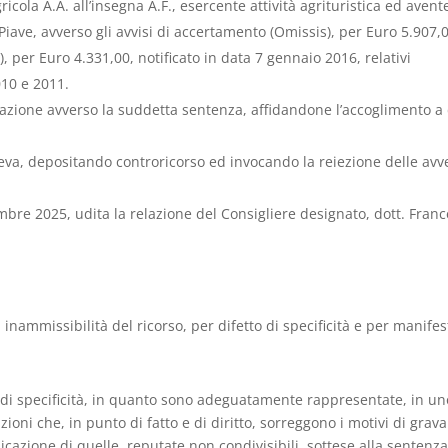
ricola A.A. all’insegna A.F., esercente attività agrituristica ed avent
iave, avverso gli avvisi di accertamento (Omissis), per Euro 5.907,
, per Euro 4.331,00, notificato in data 7 gennaio 2016, relativi
010 e 2011.
sazione avverso la suddetta sentenza, affidandone l’accoglimento a
steva, depositando controricorso ed invocando la reiezione delle avv
embre 2025, udita la relazione del Consigliere designato, dott. Fran
 inammissibilità del ricorso, per difetto di specificità e per manifes
ipio di specificità, in quanto sono adeguatamente rappresentate, in un
oni che, in punto di fatto e di diritto, sorreggono i motivi di gra
icazione di quelle, reputate non condivisibili, sottese alla sentenz