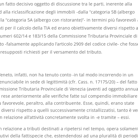
 fatto decisivo oggetto di discussione tra le parti, inerente alla
alla riclassificazione degli immobili -dalla “categoria 5B (albergo
lla “categoria 5A (albergo con ristorante)”- in termini più favorevoli 
i per il calcolo della TIA ed erano obiettivamente diversi rispetto 
numeri 602/14 e 183/15 della Commissione Tributaria Provinciale di
uto -falsamente applicando l’articolo 2909 del codice civile- che foss
presupposti richiesti per il versamento del tributo.
eneto, infatti, non ha tenuto conto -in tal modo incorrendo in un
unciabile in sede di legittimità (cfr. Cass. n. 17175/20) – del fatto
issione Tributaria Provinciale di Venezia (aventi ad oggetto annua
te rese anteriormente alle verifiche fatte sul compendio immobiliare
favorevole, peraltro, alla contribuente. Esse, quindi, erano state
diversi rispetto a quelli successivamente cristallizzatisi, tanto è ve
n relazione all’attività concretamente svolta in -e tramite – essi.
 in relazione a tributi destinati a ripetersi nel tempo, opera solamen
utivi della fattispecie che, estendendosi ad una pluralità di periodi