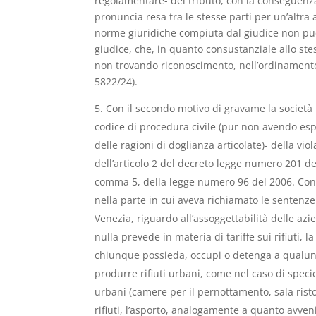
regolamentare- del tributo, con la conseguenza
pronuncia resa tra le stesse parti per un’altra 
norme giuridiche compiuta dal giudice non può m
giudice, che, in quanto consustanziale allo ste
non trovando riconoscimento, nell’ordinamento pr
5822/24).
Con il secondo motivo di gravame la società 
codice di procedura civile (pur non avendo es
delle ragioni di doglianza articolate)- della vi
dell’articolo 2 del decreto legge numero 201 de
comma 5, della legge numero 96 del 2006. Con
nella parte in cui aveva richiamato le sentenz
Venezia, riguardo all’assoggettabilità delle azie
nulla prevede in materia di tariffe sui rifiuti, 
chiunque possieda, occupi o detenga a qualunque 
produrre rifiuti urbani, come nel caso di specie, i
urbani (camere per il pernottamento, sala risto
rifiuti, l’asporto, analogamente a quanto avveniv