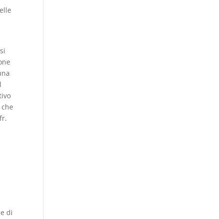
elle
si
ione
 una
l
tivo
i che
fr.
a
ce di