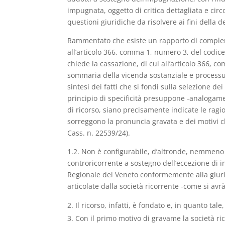
impugnata, oggetto di critica dettagliata e cir
questioni giuridiche da risolvere ai fini della d
Rammentato che esiste un rapporto di complement
all’articolo 366, comma 1, numero 3, del codice 
chiede la cassazione, di cui all’articolo 366, 
sommaria della vicenda sostanziale e processua
sintesi dei fatti che si fondi sulla selezione dei d
principio di specificità presuppone -analogam
di ricorso, siano precisamente indicate le ragio
sorreggono la pronuncia gravata e dei motivi c
Cass. n. 22539/24).
1.2. Non è configurabile, d’altronde, nemmeno 
controricorrente a sostegno dell’eccezione di 
Regionale del Veneto conformemente alla giuris
articolate dalla società ricorrente -come si avr
Il ricorso, infatti, è fondato e, in quanto tal
Con il primo motivo di gravame la società ric