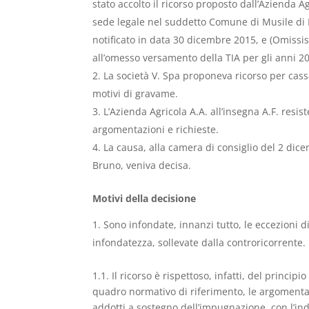
stato accolto il ricorso proposto dall’Azienda Ag
sede legale nel suddetto Comune di Musile di P
notificato in data 30 dicembre 2015, e (Omissis)
all’omesso versamento della TIA per gli anni 2
La società V. Spa proponeva ricorso per cas
motivi di gravame.
L’Azienda Agricola A.A. all’insegna A.F. resi
argomentazioni e richieste.
La causa, alla camera di consiglio del 2 dic
Bruno, veniva decisa.
Motivi della decisione
Sono infondate, innanzi tutto, le eccezioni di
infondatezza, sollevate dalla controricorrente.
1.1. Il ricorso è rispettoso, infatti, del princ
quadro normativo di riferimento, le argomentazi
addotti a sostegno dell’impugnazione, con l’ind