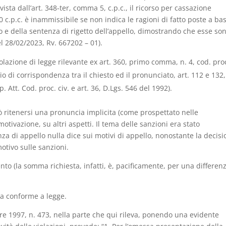
vista dall’art. 348-ter, comma 5, c.p.c., il ricorso per cassazione
360 c.p.c. è inammissibile se non indica le ragioni di fatto poste a ba
o e della sentenza di rigetto dell’appello, dimostrando che esse so
el 28/02/2023, Rv. 667202 – 01).
iolazione di legge rilevante ex art. 360, primo comma, n. 4, cod. pro
o di corrispondenza tra il chiesto ed il pronunciato, art. 112 e 132,
. Att. Cod. proc. civ. e art. 36, D.Lgs. 546 del 1992).
ò ritenersi una pronuncia implicita (come prospettato nelle
tivazione, su altri aspetti. Il tema delle sanzioni era stato
nza di appello nulla dice sui motivi di appello, nonostante la decis
otivo sulle sanzioni.
to (la somma richiesta, infatti, è, pacificamente, per una differenz
ta conforme a legge.
bre 1997, n. 473, nella parte che qui rileva, ponendo una evidente