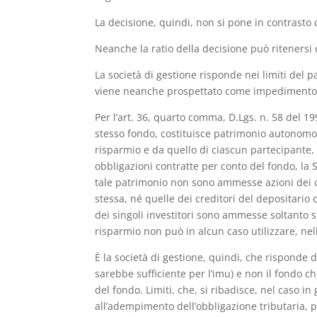
La decisione, quindi, non si pone in contrasto co
Neanche la ratio della decisione può ritenersi d
La società di gestione risponde nei limiti del p
viene neanche prospettato come impedimento
Per l’art. 36, quarto comma, D.Lgs. n. 58 del
stesso fondo, costituisce patrimonio autonomo, d
risparmio e da quello di ciascun partecipante,
obbligazioni contratte per conto del fondo, l
tale patrimonio non sono ammesse azioni dei cre
stessa, né quelle dei creditori del depositario o
dei singoli investitori sono ammesse soltanto 
risparmio non può in alcun caso utilizzare, nell’
È la società di gestione, quindi, che risponde d
sarebbe sufficiente per l’imu) e non il fondo c
del fondo. Limiti, che, si ribadisce, nel caso 
all’adempimento dell’obbligazione tributaria, pe