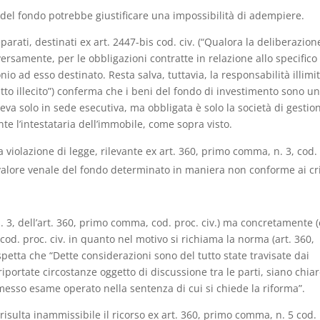
del fondo potrebbe giustificare una impossibilità di adempiere.
parati, destinati ex art. 2447-bis cod. civ. (“Qualora la deliberazion
versamente, per le obbligazioni contratte in relazione allo specifico
nio ad esso destinato. Resta salva, tuttavia, la responsabilità illimi
atto illecito”) conferma che i beni del fondo di investimento sono u
eva solo in sede esecutiva, ma obbligata è solo la società di gestio
te l’intestataria dell’immobile, come sopra visto.
 violazione di legge, rilevante ex art. 360, primo comma, n. 3, cod.
 il valore venale del fondo determinato in maniera non conforme ai cri
n. 3, dell’art. 360, primo comma, cod. proc. civ.) ma concretamente 
 cod. proc. civ. in quanto nel motivo si richiama la norma (art. 360,
spetta che “Dette considerazioni sono del tutto state travisate dai
iportate circostanze oggetto di discussione tra le parti, siano chia
omesso esame operato nella sentenza di cui si chiede la riforma”.
isulta inammissibile il ricorso ex art. 360, primo comma, n. 5 cod.