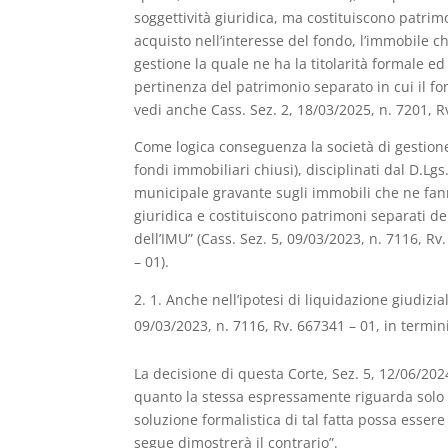
soggettività giuridica, ma costituiscono patrimo
acquisto nell’interesse del fondo, l’immobile c
gestione la quale ne ha la titolarità formale ed 
pertinenza del patrimonio separato in cui il fon
vedi anche Cass. Sez. 2, 18/03/2025, n. 7201, R
Come logica conseguenza la società di gestione
fondi immobiliari chiusi), disciplinati dal D.Lg
municipale gravante sugli immobili che ne fann
giuridica e costituiscono patrimoni separati de
dell’IMU” (Cass. Sez. 5, 09/03/2023, n. 7116, R
– 01).
1. Anche nell’ipotesi di liquidazione giudizi
09/03/2023, n. 7116, Rv. 667341 – 01, in termini
La decisione di questa Corte, Sez. 5, 12/06/202
quanto la stessa espressamente riguarda solo l’I
soluzione formalistica di tal fatta possa essere
segue dimostrerà il contrario”.