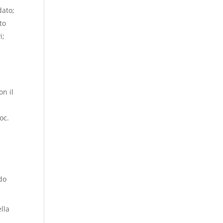
dato;
to
i;
on il
oc.
do
lla