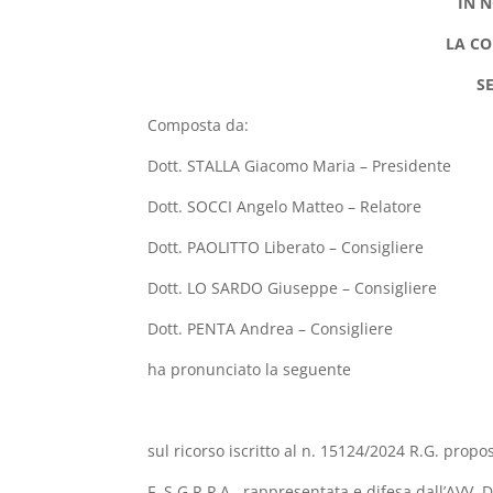
IN 
LA CO
S
Composta da:
Dott. STALLA Giacomo Maria – Presidente
Dott. SOCCI Angelo Matteo – Relatore
Dott. PAOLITTO Liberato – Consigliere
Dott. LO SARDO Giuseppe – Consigliere
Dott. PENTA Andrea – Consigliere
ha pronunciato la seguente
sul ricorso iscritto al n. 15124/2024 R.G. propo
F. S.G.R.P.A., rappresentata e difesa dall’AVV. 