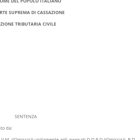
NOME DEL POPOLO ITALIANO
RTE SUPREMA DI CASSAZIONE
EZIONE TRIBUTARIA CIVILE
SENTENZA
sto da:
D.V.M. ((Omissis)) unitamente agli avvocati D.D.P.D.((Omissis)), B.D.