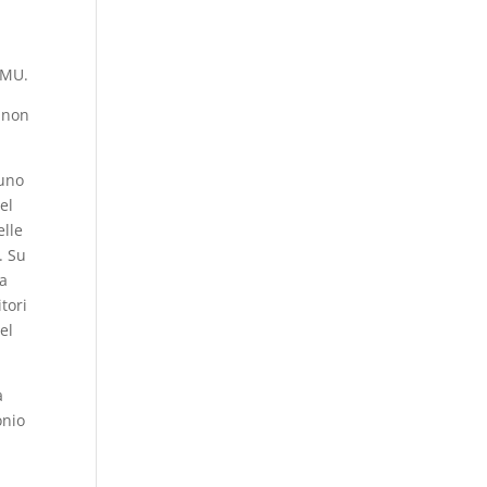
’IMU.
o non
 uno
el
elle
. Su
la
itori
el
à
onio