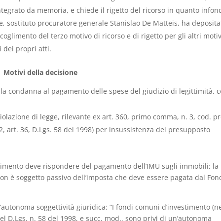
tegrato da memoria, e chiede il rigetto del ricorso in quanto infon
e, sostituto procuratore generale Stanislao De Matteis, ha deposita
coglimento del terzo motivo di ricorso e di rigetto per gli altri motiv
 dei propri atti.
Motivi della decisione
 la condanna al pagamento delle spese del giudizio di legittimità, c
iolazione di legge, rilevante ex art. 360, primo comma, n. 3, cod. pr
2, art. 36, D.Lgs. 58 del 1998) per insussistenza del presupposto
stimento deve rispondere del pagamento dell’IMU sugli immobili; la
 non è soggetto passivo dell’imposta che deve essere pagata dal Fon
’autonoma soggettività giuridica: “I fondi comuni d’investimento (ne
nel D.Lgs. n. 58 del 1998, e succ. mod., sono privi di un’autonoma