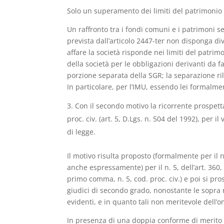
Solo un superamento dei limiti del patrimonio 
Un raffronto tra i fondi comuni e i patrimoni se
prevista dall’articolo 2447-ter non disponga di
affare la società risponde nei limiti del patrimo
della società per le obbligazioni derivanti da f
porzione separata della SGR; la separazione ril
In particolare, per l’IMU, essendo lei formalmen
Con il secondo motivo la ricorrente prospetta
proc. civ. (art. 5, D.Lgs. n. 504 del 1992), per
di legge.
Il motivo risulta proposto (formalmente per il 
anche espressamente) per il n. 5, dell’art. 360,
primo comma, n. 5, cod. proc. civ.) e poi si pro
giudici di secondo grado, nonostante le sopra r
evidenti, e in quanto tali non meritevole dell’
In presenza di una doppia conforme di merito r