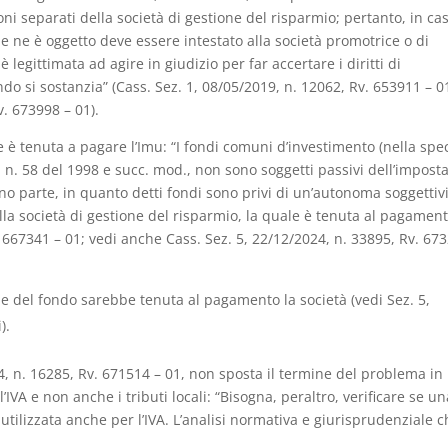
ni separati della società di gestione del risparmio; pertanto, in ca
he ne è oggetto deve essere intestato alla società promotrice o di
è legittimata ad agire in giudizio per far accertare i diritti di
do si sostanzia” (Cass. Sez. 1, 08/05/2019, n. 12062, Rv. 653911 – 0
v. 673998 – 01).
 è tenuta a pagare l’Imu: “I fondi comuni d’investimento (nella spec
s. n. 58 del 1998 e succ. mod., non sono soggetti passivi dell’impost
o parte, in quanto detti fondi sono privi di un’autonoma soggettiv
lla società di gestione del risparmio, la quale è tenuta al pagamen
v. 667341 – 01; vedi anche Cass. Sez. 5, 22/12/2024, n. 33895, Rv. 67
ale del fondo sarebbe tenuta al pagamento la società (vedi Sez. 5,
).
4, n. 16285, Rv. 671514 – 01, non sposta il termine del problema in
VA e non anche i tributi locali: “Bisogna, peraltro, verificare se un
 utilizzata anche per l’IVA. L’analisi normativa e giurisprudenziale 