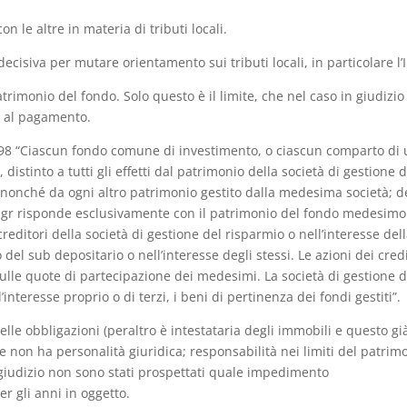
n le altre in materia di tributi locali.
ecisiva per mutare orientamento sui tributi locali, in particolare l
atrimonio del fondo. Solo questo è il limite, che nel caso in giudizi
 al pagamento.
 1998 “Ciascun fondo comune di investimento, o ciascun comparto di
istinto a tutti gli effetti dal patrimonio della società di gestione d
 nonché da ogni altro patrimonio gestito dalla medesima società; d
a Sgr risponde esclusivamente con il patrimonio del fondo medesimo
ditori della società di gestione del risparmio o nell’interesse del
 del sub depositario o nell’interesse degli stessi. Le azioni dei cred
sulle quote di partecipazione dei medesimi. La società di gestione d
interesse proprio o di terzi, i beni di pertinenza dei fondi gestiti”.
elle obbligazioni (peraltro è intestataria degli immobili e questo gi
he non ha personalità giuridica; responsabilità nei limiti del patrim
in giudizio non sono stati prospettati quale impedimento
r gli anni in oggetto.