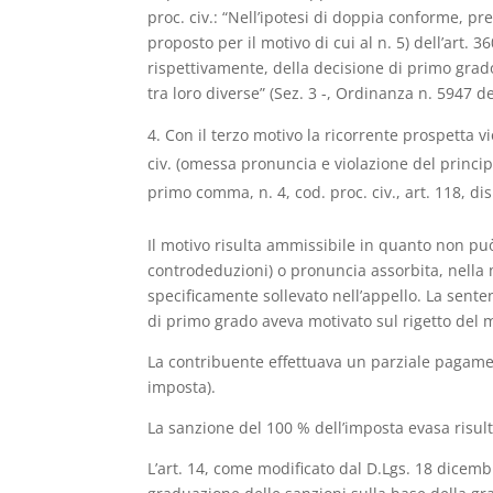
proc. civ.: “Nell’ipotesi di doppia conforme, pre
proposto per il motivo di cui al n. 5) dell’art. 
rispettivamente, della decisione di primo grad
tra loro diverse” (Sez. 3 -, Ordinanza n. 5947 d
Con il terzo motivo la ricorrente prospetta v
civ. (omessa pronuncia e violazione del principi
primo comma, n. 4, cod. proc. civ., art. 118, disp
Il motivo risulta ammissibile in quanto non pu
controdeduzioni) o pronuncia assorbita, nella mo
specificamente sollevato nell’appello. La sente
di primo grado aveva motivato sul rigetto del m
La contribuente effettuava un parziale pagamen
imposta).
La sanzione del 100 % dell’imposta evasa risul
L’art. 14, come modificato dal D.Lgs. 18 dicem