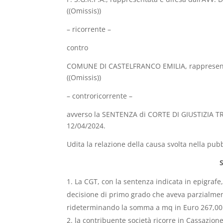
((Omissis))
– ricorrente –
contro
COMUNE DI CASTELFRANCO EMILIA, rappresentato 
((Omissis))
– controricorrente –
avverso la SENTENZA di CORTE DI GIUSTIZIA T
12/04/2024.
Udita la relazione della causa svolta nella p
La CGT, con la sentenza indicata in epigrafe,
decisione di primo grado che aveva parzialment
rideterminando la somma a mq in Euro 267,00 d
la contribuente società ricorre in Cassazion